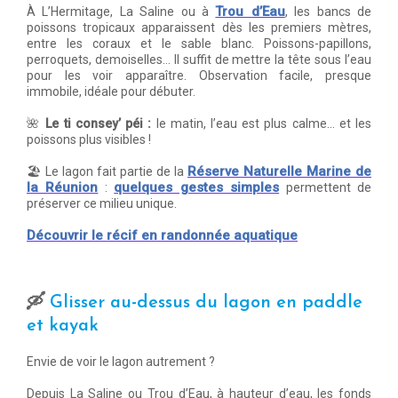
Trou d’Eau
À L’Hermitage, La Saline ou à
, les bancs de
poissons tropicaux apparaissent dès les premiers mètres,
entre les coraux et le sable blanc. Poissons-papillons,
perroquets, demoiselles… Il suffit de mettre la tête sous l’eau
pour les voir apparaître. Observation facile, presque
immobile, idéale pour débuter.
🌺
Le ti consey’ péi :
le matin, l’eau est plus calme… et les
poissons plus visibles !
Réserve Naturelle Marine de
🏖️ Le lagon fait partie de la
la Réunion
quelques gestes simples
:
permettent de
préserver ce milieu unique.
Découvrir le récif en randonnée aquatique
🛶
Glisser au-dessus du lagon en paddle
et kayak
Envie de voir le lagon autrement ?
Depuis La Saline ou Trou d’Eau, à hauteur d’eau, les fonds