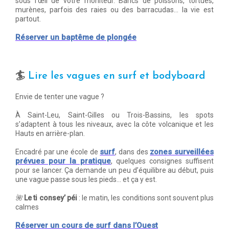
sous l’œil de votre moniteur. Bancs de poissons, tortues,
murènes, parfois des raies ou des barracudas… la vie est
partout.
Réserver un baptême de plongée
🏄
Lire les vagues en surf et bodyboard
Envie de tenter une vague ?
À Saint-Leu, Saint-Gilles ou Trois-Bassins, les spots
s’adaptent à tous les niveaux, avec la côte volcanique et les
Hauts en arrière-plan.
surf
zones surveillées
Encadré par une école de
, dans des
prévues pour la pratique
, quelques consignes suffisent
pour se lancer. Ça demande un peu d’équilibre au début, puis
une vague passe sous les pieds… et ça y est.
🌺
Le ti consey’ péi
: le matin, les conditions sont souvent plus
calmes
Réserver un cours de surf dans l’Ouest