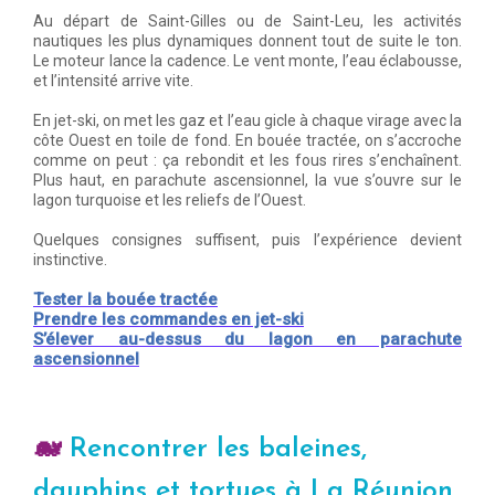
Au départ de Saint-Gilles ou de Saint-Leu, les activités
nautiques les plus dynamiques donnent tout de suite le ton.
Le moteur lance la cadence. Le vent monte, l’eau éclabousse,
et l’intensité arrive vite.
En jet-ski, on met les gaz et l’eau gicle à chaque virage avec la
côte Ouest en toile de fond. En bouée tractée, on s’accroche
comme on peut : ça rebondit et les fous rires s’enchaînent.
Plus haut, en parachute ascensionnel, la vue s’ouvre sur le
lagon turquoise et les reliefs de l’Ouest.
Quelques consignes suffisent, puis l’expérience devient
instinctive.
Tester la bouée tractée
Prendre les commandes en jet-ski
S’élever au-dessus du lagon en parachute
ascensionnel
🐋
Rencontrer les baleines,
dauphins et tortues à La Réunion