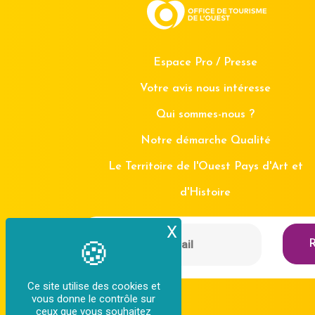
Espace Pro / Presse
Votre avis nous intéresse
Qui sommes-nous ?
Notre démarche Qualité
Le Territoire de l'Ouest Pays d'Art et
d'Histoire
X
Masquer le bande
R
Ce site utilise des cookies et
vous donne le contrôle sur
ceux que vous souhaitez