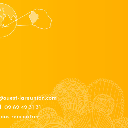
@ouest-lareunion.com
l.
02 62 42 31 31
ous rencontrer