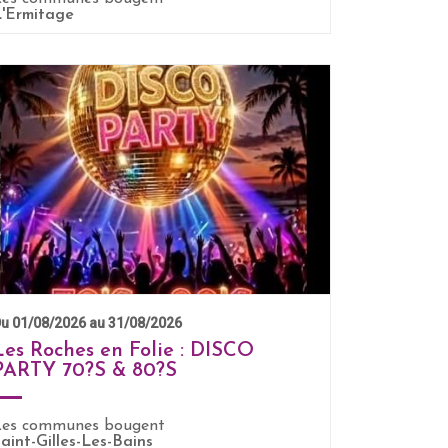
EN SAVOIR +
L'Ermitage
u 01/08/2026 au 31/08/2026
Les Roches en Folie : DISCO
PARTY 70?S & 80?S
Les communes bougent
EN SAVOIR +
aint-Gilles-Les-Bains