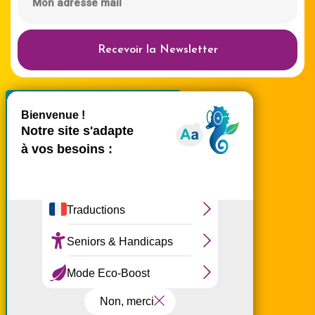
Recevoir la Newsletter
X
Masquer le bande
Ce site utilise des cookies et
vous donne le contrôle sur
ceux que vous souhaitez
activer
Tout accepter
accueil@ouest-lareunion.com
Tout refuser
tél.
02 62 42 31 31
Nous rencontrer
Personnaliser
Politique de confidentialité