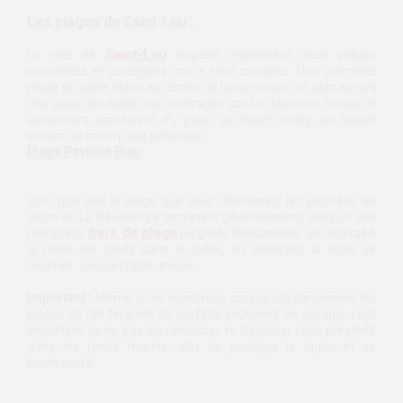
Les plages de Saint-Leu :
Saint-Leu
La ville de
dispose également deux plages
surveillées et protégées par le récif corallien. Une première
plage de sable blanc au centre de la commune, et plus au sud
une plage de sable noir ombragée par les filaos où locaux et
vacanciers apprécient d’y jouer au beach-volley, au beach
soccer ou encore à la pétanque.
Plage Pavillon Bleu
Quel que soit la plage que vous choisissez, les journées au
lagon de La Réunion se terminent généralement dans un des
bars de plage
nombreux
(appelés Rondavelle), un cocktail à
la main, les pieds dans le sable, en admirant le soleil se
coucher : un spectacle unique.
Important :
Même si les nombreux coraux qui parsèment les
plages de l’île feraient de parfaits souvenirs de voyage, il est
important de ne pas les ramasser, ni d’écraser ceux présents
dans les fonds marins, afin de protéger le lagon et sa
biodiversité.