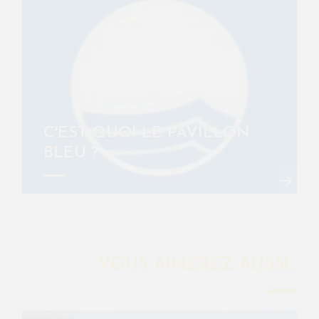
C'EST QUOI LE PAVILLON
BLEU ?
VOUS AIMEREZ AUSSI...