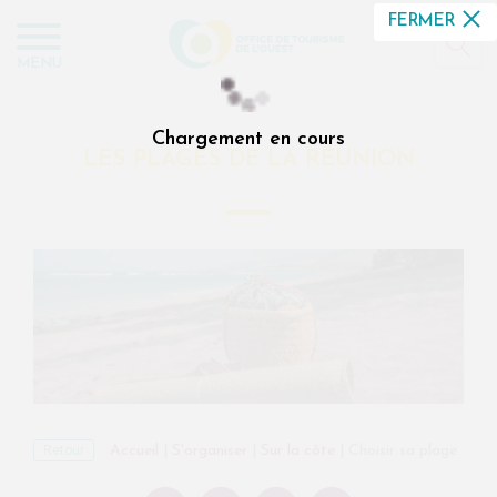
Panneau de gestion des cookies
FERMER
MENU
Chargement en cours
LES PLAGES DE LA RÉUNION
Retour
Accueil
|
S'organiser
|
Sur la côte
|
Choisir sa plage