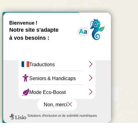
X
Masquer le bande
Ce site utilise des cookies et
vous donne le contrôle sur
accueil@ouest-lareunion.com
ceux que vous souhaitez
activer
tél.
02 62 42 31 31
Nous rencontrer
Tout accepter
Tout refuser
Personnaliser
Politique de confidentialité