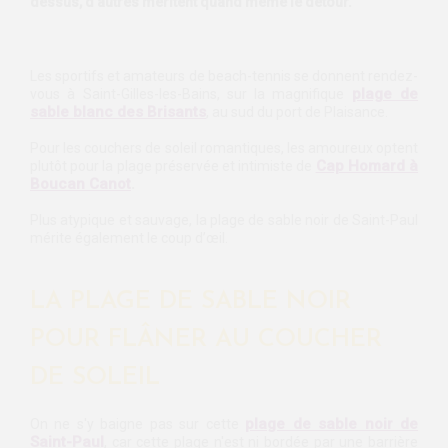
dessus, d’autres méritent quand même le détour.
Les sportifs et amateurs de beach-tennis se donnent rendez-
plage de
vous à Saint-Gilles-les-Bains, sur la magnifique
sable blanc des Brisants
, au sud du port de Plaisance.
Pour les couchers de soleil romantiques, les amoureux optent
Cap Homard à
plutôt pour la plage préservée et intimiste de
Boucan Canot
.
Plus atypique et sauvage, la plage de sable noir de Saint-Paul
mérite également le coup d’œil.
LA PLAGE DE SABLE NOIR
POUR FLÂNER AU COUCHER
DE SOLEIL
plage de sable noir de
On ne s'y baigne pas sur cette
Saint-Paul
, car cette plage n'est ni bordée par une barrière