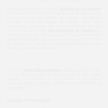
le lagon de La Réunion
Familial, paradisiaque et sécurisé,
s’étend sur 12 km le long du littoral ouest de l’île. Il est protégé
par un immense récif corallien qui constitue une barrière
naturelle contre les assauts de l’océan Indien. Ses
profondeurs parsemées de coraux n’excèdent pas les
des centaines de poissons
2 mètres et renferment
à
découvrir en palmes, masque et tuba. Un véritable aquarium
grandeur nature avec une température d’eau entre 23° et 29°
en fonction des saisons. Des conditions idéales pour vous
baigner en sécurité toute l’année !
Saint-Gilles les Bains
Au sud de
, les plages de l’Hermitage
à Trou d’Eau partagent le même lagon et sont toutes
propices à la détente et aux activités en tout genre.
Conviviale, intime ou sportive… Chacune à son ambiance et sa
particularité.
La plage de l’Hermitage :