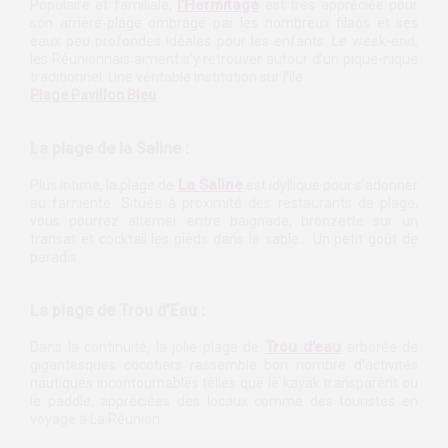
l’Hermitage
Populaire et familiale,
est très appréciée pour
son arrière-plage ombragé par les nombreux filaos et ses
eaux peu profondes idéales pour les enfants. Le week-end,
les Réunionnais aiment s’y retrouver autour d’un pique-nique
traditionnel. Une véritable institution sur l’île.
Plage Pavillon Bleu
La plage de la Saline :
La Saline
Plus intime, la plage de
est idyllique pour s’adonner
au farniente. Située à proximité des restaurants de plage,
vous pourrez alterner entre baignade, bronzette sur un
transat et cocktail les pieds dans le sable… Un petit goût de
paradis.
La plage de Trou d’Eau :
Trou d’eau
Dans la continuité, la jolie plage de
arborée de
gigantesques cocotiers rassemble bon nombre d’activités
nautiques incontournables telles que le kayak transparent ou
le paddle, appréciées des locaux comme des touristes en
voyage à La Réunion.