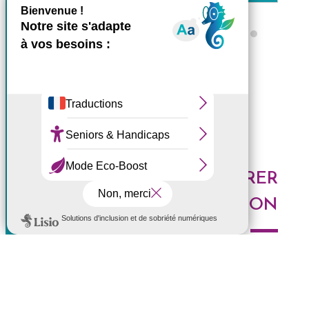
X
Masquer le bande
Ce site utilise des cookies et
Tous les ZARLOR
vous donne le contrôle sur
ceux que vous souhaitez
activer
Tout accepter
Tout refuser
DES IDÉES POUR EXPLORER
Personnaliser
LA RÉUNION
Politique de confidentialité
Voici les derniers articles du blog : Au top, à tester,
histoires de l'Ouest, portrait de Réunionnais... faites le
plein d'idées pour découvrir l'Ouest de l'île.