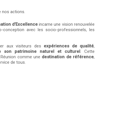
e nos actions.
nation d’Excellence
incarne une vision renouvelée
co-conception avec les socio-professionnels, les
ser aux visiteurs des
expériences de qualité
,
e son patrimoine naturel et culturel
. Cette
 La Réunion comme une
destination de référence
,
rvice de tous.