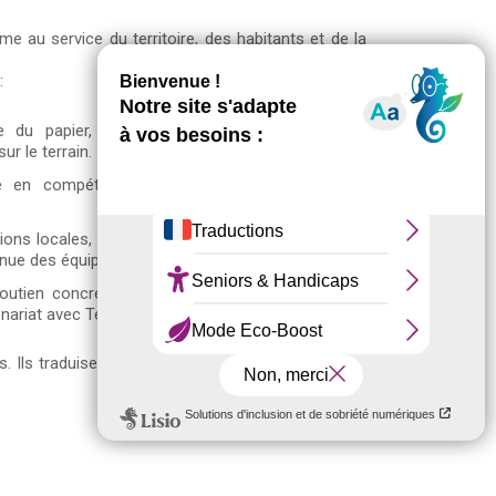
e au service du territoire, des habitants et de la
:
 du papier, sobriété numérique, tri et
ur le terrain.
e en compétences, avantages sociaux,
ons locales, mise en place de l’outil Lisio
tinue des équipes.
soutien concret aux prestataires pour les
enariat avec Teragir).
 Ils traduisent une volonté sincère d’agir pour un