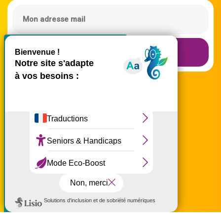
X
Masquer le bande
Recevoir la Newsletter
Ce site utilise des cookies et
vous donne le contrôle sur
ceux que vous souhaitez
activer
Tout accepter
Tout refuser
Personnaliser
accueil@ouest-lareunion.com
Politique de confidentialité
tél.
02 62 42 31 31
Nous rencontrer