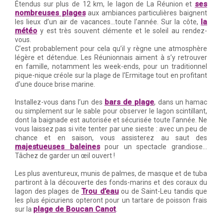
ses
Étendus sur plus de 12 km, le lagon de La Réunion et
nombreuses plages
aux ambiances particulières baignent
la
les lieux d’un air de vacances…toute l’année. Sur la côte,
météo
y est très souvent clémente et le soleil au rendez-
vous.
C’est probablement pour cela qu’il y règne une atmosphère
légère et détendue. Les Réunionnais aiment à s’y retrouver
en famille, notamment les week-ends, pour un traditionnel
pique-nique créole sur la plage de l’Ermitage tout en profitant
d’une douce brise marine.
bars de plage
Installez-vous dans l’un des
, dans un hamac
ou simplement sur le sable pour observer le lagon scintillant,
dont la baignade est autorisée et sécurisée toute l’année. Ne
vous laissez pas si vite tenter par une sieste : avec un peu de
chance et en saison, vous assisterez au saut des
majestueuses baleines
pour un spectacle grandiose…
Tâchez de garder un œil ouvert !
Les plus aventureux, munis de palmes, de masque et de tuba
partiront à la découverte des fonds-marins et des coraux du
Trou d’eau
lagon des plages de
ou de Saint-Leu tandis que
les plus épicuriens opteront pour un tartare de poisson frais
plage de Boucan Canot
sur la
.