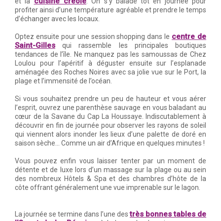
cuisine créole
et la
. On s’y balade tôt en journée pour
profiter ainsi d’une température agréable et prendre le temps
d’échanger avec les locaux.
centre de
Optez ensuite pour une session shopping dans le
Saint-Gilles
qui rassemble les principales boutiques
tendances de l’île. Ne manquez pas les samoussas de Chez
Loulou pour l’apéritif à déguster ensuite sur l’esplanade
aménagée des Roches Noires avec sa jolie vue sur le Port, la
plage et l’immensité de l’océan.
Si vous souhaitez prendre un peu de hauteur et vous aérer
l’esprit, ouvrez une parenthèse sauvage en vous baladant au
cœur de la Savane du Cap La Houssaye. Indiscutablement à
découvrir en fin de journée pour observer les rayons de soleil
qui viennent alors inonder les lieux d’une palette de doré en
saison sèche… Comme un air d’Afrique en quelques minutes !
Vous pouvez enfin vous laisser tenter par un moment de
détente et de luxe lors d’un massage sur la plage ou au sein
des nombreux Hôtels & Spa et des chambres d’hôte de la
côte offrant généralement une vue imprenable sur le lagon.
très bonnes tables de
La journée se termine dans l’une des