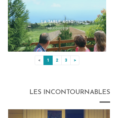
LA TABLE AGNI
TABLE-D-HOTES
<
1
2
3
>
LES INCONTOURNABLES