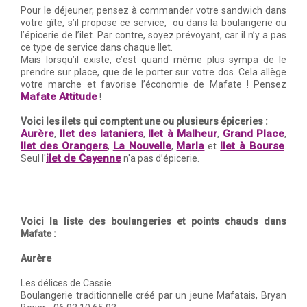
Pour le déjeuner, pensez à commander votre sandwich dans
votre gîte, s’il propose ce service, ou dans la boulangerie ou
l’épicerie de l’ilet. Par contre, soyez prévoyant, car il n’y a pas
ce type de service dans chaque Ilet.
Mais lorsqu’il existe, c’est quand même plus sympa de le
prendre sur place, que de le porter sur votre dos. Cela allège
votre marche et favorise l’économie de Mafate ! Pensez
Mafate Attitude
!
Voici les ilets qui comptent une ou plusieurs épiceries :
Aurère
Ilet des lataniers
Ilet à Malheur
Grand Place
,
,
,
,
Ilet des Orangers
La Nouvelle
Marla
Ilet à Bourse
,
,
et
.
ilet de Cayenne
Seul l'
n'a pas d’épicerie.
Voici la liste des boulangeries et points chauds dans
Mafate :
Aurère
Les délices de Cassie
Boulangerie traditionnelle créé par un jeune Mafatais, Bryan