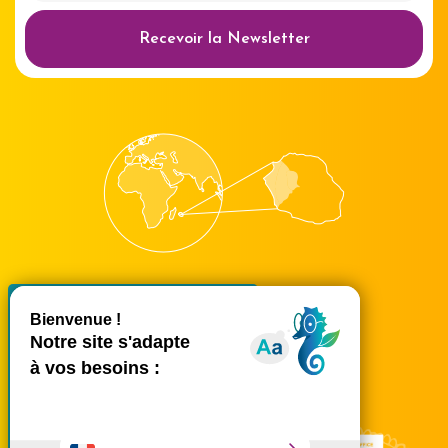
Recevoir la Newsletter
X
Masquer le bande
accueil@ouest-lareunion.com
tél.
02 62 42 31 31
Nous rencontrer
Ce site utilise des cookies et
vous donne le contrôle sur
ceux que vous souhaitez
activer