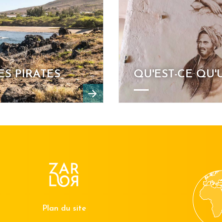
S PIRATES
QU'EST-CE QU'
Plan du site