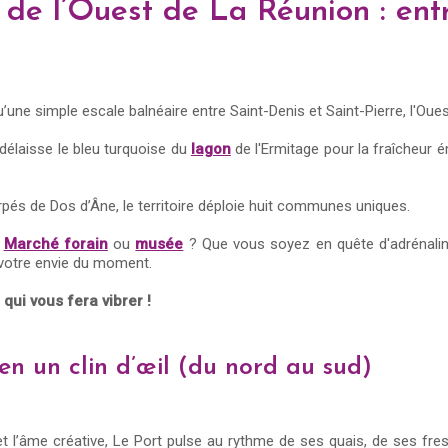
de l’Ouest de La Réunion : entre
ne simple escale balnéaire entre Saint-Denis et Saint-Pierre, l'Ouest e
délaisse le bleu turquoise du
lagon
de l'Ermitage pour la fraîcheur
és de Dos d’Âne, le territoire déploie huit communes uniques.
?
Marché forain
ou
musée
? Que vous soyez en quête d'adrénalin
à votre envie du moment.
ui vous fera vibrer !
n un clin d’œil (du nord au sud)
e et l’âme créative, Le Port pulse au rythme de ses quais, de ses 