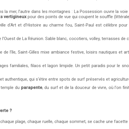
ns la mer, l’autre dans les montagnes : La Possession ouvre la voi
s vertigineux
pour des points de vue qui coupent le souffle (littéral
 ville d'Art et d'Histoire au charme fou, Saint-Paul est célèbre pou
l’Ouest de La Réunion. Sable blanc, cocotiers, volley, terrasses de ca
 de l’île, Saint-Gilles mixe ambiance festive, loisirs nautiques et art
ges familiales, filaos et lagon limpide. Un petit paradis pour le sno
 et authentique, qui s'étire entre spots de surf préservés et agricultur
, temple du
parapente
, du surf et de la douceur de vivre, où l'on fin
erte ?
e chaque plage, chaque ruelle, chaque sommet, se cache une facette un