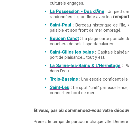
culturels engagés.
La Possession - Dos d’Âne
: Un pied da
randonnées. Ici, on flirte avec les
rempart
Saint-Paul
: Berceau historique de l’île,
paisible et son front de mer ombragé.
Boucan Canot
:
La plage carte postale de 
couchers de soleil spectaculaires.
Saint-Gilles les bains
:
Capitale balnéaire
port de plaisance... tout y est.
La Saline-les-Bains & L’Hermitage
:
Pla
dans l’eau.
Trois-Bassins
: Une escale confidentielle
Saint-Leu
:
Le spot "chill" par excellence
concert en bord de mer.
Et vous, par où commencez-vous votre découv
Prenez le temps de parcourir chaque ville. Derrièr