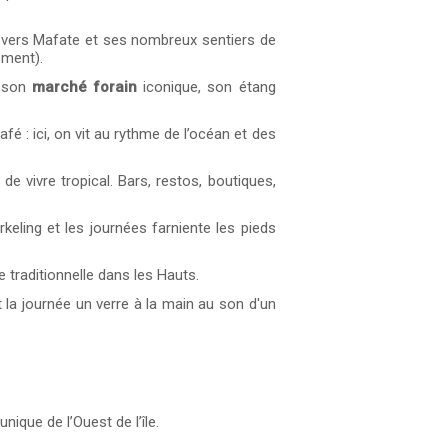
e vers Mafate et ses nombreux sentiers de
ement).
r son
marché forain
iconique, son étang
fé : ici, on vit au rythme de l’océan et des
 de vivre tropical. Bars, restos, boutiques,
rkeling et les journées farniente les pieds
e traditionnelle dans les Hauts.
it la journée un verre à la main au son d'un
ique de l’Ouest de l’île.