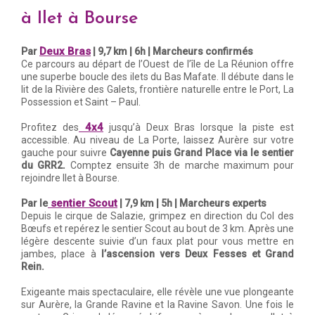
à Ilet à Bourse
Deux Bras
Par
| 9,7 km | 6h | Marcheurs confirmés
Ce parcours au départ de l’Ouest de l’île de La Réunion offre
une superbe boucle des ilets du Bas Mafate. Il débute dans le
lit de la Rivière des Galets, frontière naturelle entre le Port, La
Possession et Saint – Paul.
4x4
Profitez des
jusqu’à Deux Bras lorsque la piste est
accessible. Au niveau de La Porte, laissez Aurère sur votre
gauche pour suivre
Cayenne puis Grand Place via le sentier
du GRR2.
Comptez ensuite 3h de marche maximum pour
rejoindre Ilet à Bourse.
sentier Scout
Par le
| 7,9 km | 5h ­­­| Marcheurs experts
Depuis le cirque de Salazie, grimpez en direction du Col des
Bœufs et repérez le sentier Scout au bout de 3 km. Après une
légère descente suivie d’un faux plat pour vous mettre en
jambes, place à
l’ascension vers Deux Fesses et Grand
Rein.
Exigeante mais spectaculaire, elle révèle une vue plongeante
sur Aurère, la Grande Ravine et la Ravine Savon. Une fois le