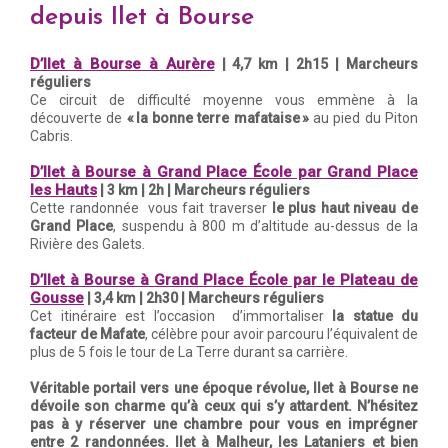
depuis Ilet à Bourse
D’Ilet à Bourse à Aurère
| 4,7 km | 2h15 | Marcheurs
réguliers
Ce circuit de difficulté moyenne vous emmène à la
découverte de
« la bonne terre mafataise »
au pied du Piton
Cabris.
D’Ilet à Bourse à Grand Place École par Grand Place
les Hauts
| 3 km | 2h | Marcheurs réguliers
Cette randonnée vous fait traverser
le plus haut niveau de
Grand Place
, suspendu à 800 m d’altitude au-dessus de la
Rivière des Galets.
D’Ilet à Bourse à Grand Place École par le Plateau de
Gousse
| 3,4 km | 2h30 | Marcheurs réguliers
Cet itinéraire est l’occasion d’immortaliser
la statue du
facteur de Mafate
, célèbre pour avoir parcouru l’équivalent de
plus de 5 fois le tour de La Terre durant sa carrière.
Véritable portail vers une époque révolue, Ilet à Bourse ne
dévoile son charme qu’à ceux qui s’y attardent. N’hésitez
pas à y réserver une chambre pour vous en imprégner
entre 2 randonnées. Ilet à Malheur, les Lataniers et bien