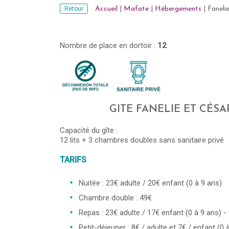
Retour
Accueil
|
Mafate
|
Hébergements
|
Faneli
Nombre de place en dortoir :
12
GITE FANELIE ET CÉS
Capacité du gîte :
12 lits + 3 chambres doubles sans sanitaire privé
TARIFS
Nuitée : 23€ adulte / 20€ enfant (0 à 9 ans)
Chambre double : 49€
Repas : 23€ adulte / 17€ enfant (0 à 9 ans) -
Petit-déjeuner : 8€ / adulte et 7€ / enfant (0 