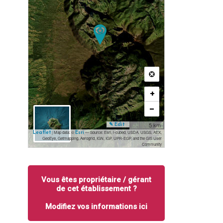
+
−
5 km
✎ Edit
| Map data: ©
— Source: Esri, i-cubed, USDA, USGS, AEX,
Leaflet
Esri
GeoEye, Getmapping, Aerogrid, IGN, IGP, UPR-EGP, and the GIS User
Community
Vous êtes propriétaire / gérant
de cet établissement ?
Modifiez vos informations ici