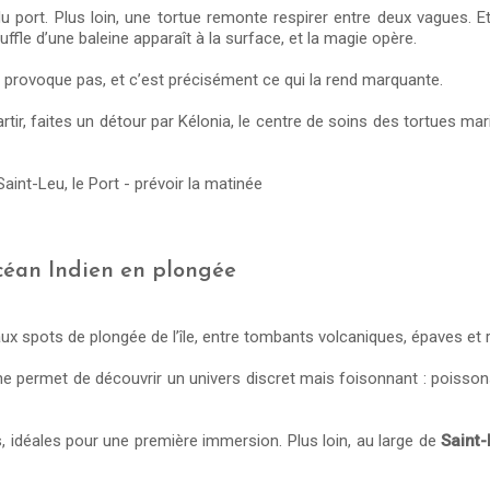
 port. Plus loin, une tortue remonte respirer entre deux vagues. Et s
ffle d’une baleine apparaît à la surface, et la magie opère.
 provoque pas, et c’est précisément ce qui la rend marquante.
rtir, faites un détour par Kélonia, le centre de soins des tortues m
Saint-Leu, le Port - prévoir la matinée
océan Indien en plongée
ux spots de plongée de l’île, entre tombants volcaniques, épaves et r
permet de découvrir un univers discret mais foisonnant : poissons t
s, idéales pour une première immersion. Plus loin, au large de
Saint