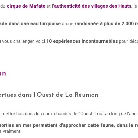
s du
cirque de Mafate
et l
’authenticité des villages des Hauts
, l
ade dans une eau turquoise
à une
randonnée à plus de 2 000 m
 vous challenger, voici
10 expériences incontournables
pour décou
an
tortues dans l’Ouest de La Réunion
 mettre bas dans les eaux chaudes de l’Ouest. Tout au long de l’ann
s sorties en mer permettent d’approcher cette faune, dans le 
is vraiment.