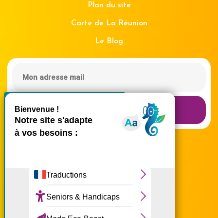
Plan du site
Carte de La Réunion
Le Blog
X
Masquer le bande
Recevoir la Newsletter
Ce site utilise des cookies et
vous donne le contrôle sur
ceux que vous souhaitez
activer
Tout accepter
Tout refuser