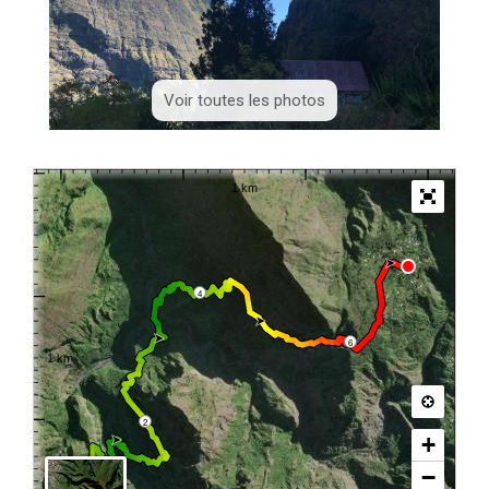
Voir toutes les photos
>
4
6
2
+
−