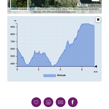
500 m
✎ Edit
Leaflet
| Map data: ©
Esri
— Source: Esri, i-cubed, USDA, USGS, AEX, GeoEye, Getmapping, Aerogrid,
IGN, IGP, UPR-EGP, and the GIS User Community
m
900
800
700
600
500
400
0
2
4
6
km
Altitude