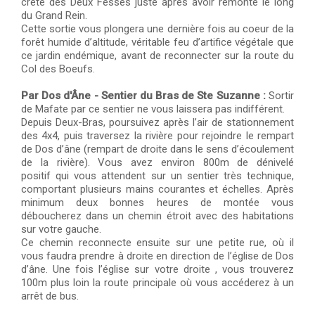
crête des Deux Fesses juste après avoir remonté le long
du Grand Rein.
Cette sortie vous plongera une dernière fois au coeur de la
forêt humide d’altitude, véritable feu d’artifice végétale que
ce jardin endémique, avant de reconnecter sur la route du
Col des Boeufs.
Par Dos d'Âne - Sentier du Bras de Ste Suzanne :
Sortir
de Mafate par ce sentier ne vous laissera pas indifférent.
Depuis Deux-Bras, poursuivez après l’air de stationnement
des 4x4, puis traversez la rivière pour rejoindre le rempart
de Dos d’âne (rempart de droite dans le sens d’écoulement
de la rivière). Vous avez environ 800m de dénivelé
positif qui vous attendent sur un sentier très technique,
comportant plusieurs mains courantes et échelles. Après
minimum deux bonnes heures de montée vous
déboucherez dans un chemin étroit avec des habitations
sur votre gauche.
Ce chemin reconnecte ensuite sur une petite rue, où il
vous faudra prendre à droite en direction de l’église de Dos
d’âne. Une fois l’église sur votre droite , vous trouverez
100m plus loin la route principale où vous accéderez à un
arrêt de bus.