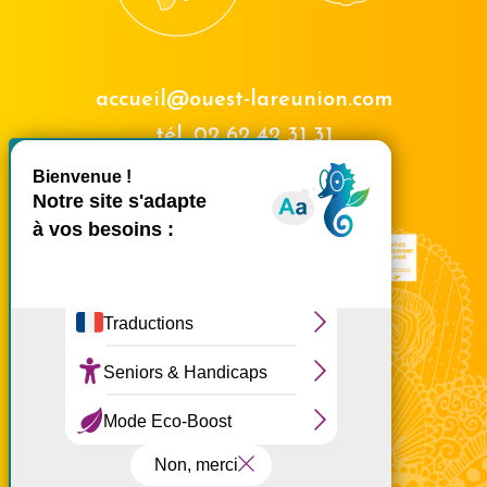
accueil@ouest-lareunion.com
tél.
02 62 42 31 31
X
Masquer le bande
Nous rencontrer
Ce site utilise des cookies et
vous donne le contrôle sur
ceux que vous souhaitez
activer
Tout accepter
Tout refuser
Personnaliser
Politique de confidentialité