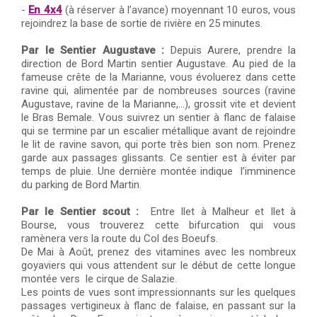
-
En 4x4
(à réserver à l’avance) moyennant 10 euros, vous
rejoindrez la base de sortie de rivière en 25 minutes.
Par le Sentier Augustave :
Depuis Aurere, prendre la
direction de Bord Martin sentier Augustave. Au pied de la
fameuse crête de la Marianne, vous évoluerez dans cette
ravine qui, alimentée par de nombreuses sources (ravine
Augustave, ravine de la Marianne,…), grossit vite et devient
le Bras Bemale. Vous suivrez un sentier à flanc de falaise
qui se termine par un escalier métallique avant de rejoindre
le lit de ravine savon, qui porte très bien son nom. Prenez
garde aux passages glissants. Ce sentier est à éviter par
temps de pluie. Une dernière montée indique l’imminence
du parking de Bord Martin.
Par le Sentier scout :
Entre Ilet à Malheur et Ilet à
Bourse, vous trouverez cette bifurcation qui vous
ramènera vers la route du Col des Boeufs.
De Mai à Août, prenez des vitamines avec les nombreux
goyaviers qui vous attendent sur le début de cette longue
montée vers le cirque de Salazie.
Les points de vues sont impressionnants sur les quelques
passages vertigineux à flanc de falaise, en passant sur la