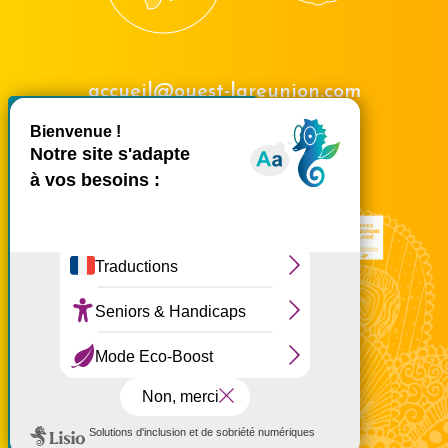
accueil@ouest-lareunion.com
X
Masquer le bande
tél.
02 62 42 31 31
Nous rencontrer
Ce site utilise des cookies et
vous donne le contrôle sur
ceux que vous souhaitez
activer
Tout accepter
Tout refuser
Personnaliser
Politique de confidentialité
Voir la carte