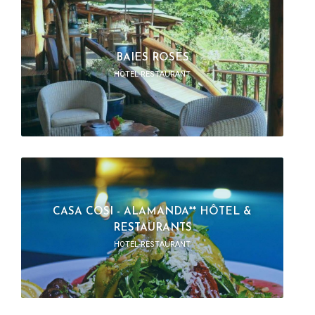
BAIES ROSES
HOTEL-RESTAURANT
CASA COSI - ALAMANDA** HÔTEL &
RESTAURANTS
HOTEL-RESTAURANT