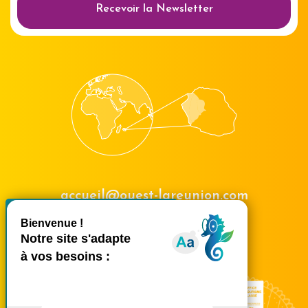
Recevoir la Newsletter
accueil@ouest-lareunion.com
X
Masquer le bande
tél.
02 62 42 31 31
Nous rencontrer
Ce site utilise des cookies et
vous donne le contrôle sur
ceux que vous souhaitez
activer