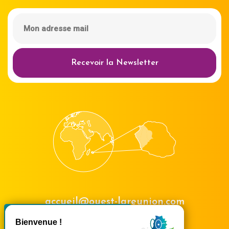
Recevoir la Newsletter
accueil@ouest-lareunion.com
X
Masquer le bande
tél.
02 62 42 31 31