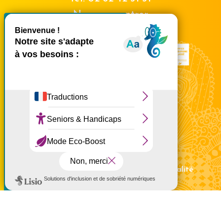
Nous rencontrer
X
Masquer le bande
Ce site utilise des cookies et
vous donne le contrôle sur
ceux que vous souhaitez
activer
Tout accepter
Tout refuser
Personnaliser
Politique de confidentialité
Mentions légales
Politique de confidentialité
Politique d'utilisation des cookies