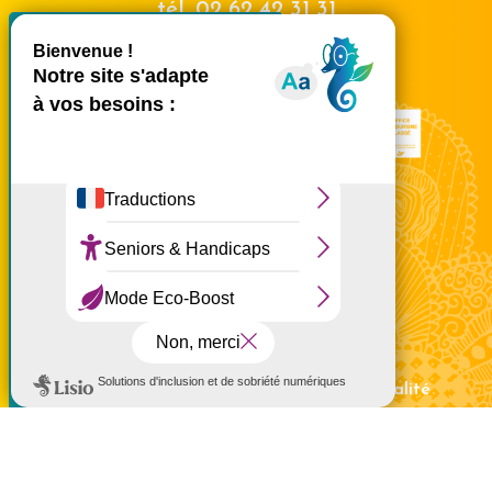
tél.
02 62 42 31 31
X
Masquer le bande
Nous rencontrer
Ce site utilise des cookies et
vous donne le contrôle sur
ceux que vous souhaitez
activer
Tout accepter
Tout refuser
Personnaliser
Politique de confidentialité
Mentions légales
Politique de confidentialité
Politique d'utilisation des cookies