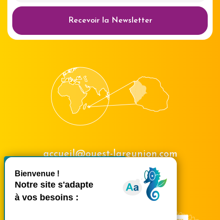
Recevoir la Newsletter
accueil@ouest-lareunion.com
X
Masquer le bande
tél.
02 62 42 31 31
Nous rencontrer
Ce site utilise des cookies et
vous donne le contrôle sur