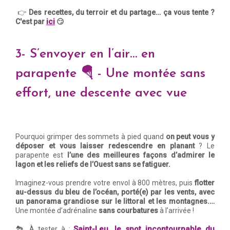
👉
Des recettes, du terroir et du partage… ça vous tente ?
ici
C'est par
😏
3- S’envoyer en l’air… en
parapente 🪂 - Une montée sans
effort, une descente avec vue
Pourquoi grimper des sommets à pied quand
on peut vous y
déposer et vous laisser redescendre en planant
? Le
parapente est
l’une des meilleures façons d’admirer le
lagon et les reliefs de l’Ouest sans se fatiguer.
Imaginez-vous prendre votre envol à 800 mètres, puis
flotter
au-dessus du bleu de l’océan, porté(e) par les vents, avec
un panorama grandiose sur le littoral et les montagnes.…
Une montée d’adrénaline
sans courbatures
à l’arrivée !
Saint-Leu, le spot incontournable du
🏞️ À tester à :