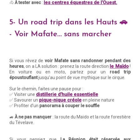
les centres équestres de l’Ouest.
🐴
À tester avec
:
5- Un road trip dans les Hauts 🚗
- Voir Mafate… sans marcher
Si vous rêvez de
voir Mafate sans randonner pendant des
le Maïdo
heures
, on a LA solution : prenez la route direction
!
En voiture ou en moto, partez pour un
road trip
époustouflant
jusqu’au point de vue mythique sur le cirque.
Sur le chemin, faites une pause pour :
distillerie d’huile essentielle
✅ Visiter une
pique-nique créole
✅ Savourer un
en pleine nature
✅ Profiter d’un
panorama à couper le souffle
🚙
À ne pas manquer
: la route du Maïdo et la route forestière
du Tévelave.
Si vous pensiez que
La Réunion était réservée aux