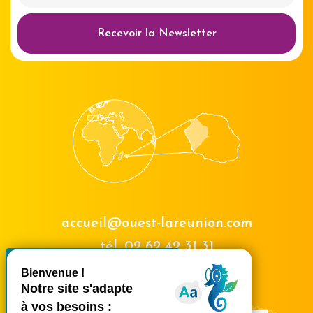
Recevoir la Newsletter
accueil@ouest-lareunion.com
tél.
02 62 42 31 31
X
Masquer le bande
Nous rencontrer