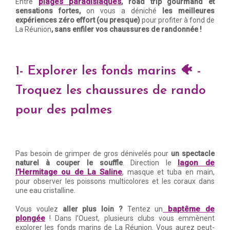
plages paradisiaques
Entre
, road trip gourmand et
sensations fortes,
on vous a déniché
les meilleures
expériences zéro effort (ou presque)
pour profiter à fond de
La Réunion
, sans enfiler vos chaussures de randonnée !
1- Explorer les fonds marins 🐠 -
Troquez les chaussures de rando
pour des palmes
Pas besoin de grimper de gros dénivelés pour
un spectacle
lagon de
naturel à couper le souffle
. Direction le
l’Hermitage ou de La Saline
, masque et tuba en main,
pour observer les poissons multicolores et les coraux dans
une eau cristalline.
baptême de
Vous voulez
aller plus loin ?
Tentez un
plongée
! Dans l’Ouest, plusieurs clubs vous emmènent
explorer les fonds marins de La Réunion. Vous aurez peut-