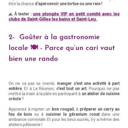
être la chance
d’apercevoir une tortue ou une raie !
une plongée VIP en petit comité avec les
🌊
À tester :
clubs de Saint-Gilles les bains et Saint-Leu.
2- Goûter à la gastronomie
locale 🍽️ - Parce qu’un cari vaut
bien une rando
On ne va pas se mentir,
manger c’est une activité à part
entière
. Et à La Réunion,
c’est tout un art.
Pourquoi ne pas
mettre la main à la pâte en participant à
un atelier de cuisine
créole
?
Apprenez à mijoter un
bon rougail
, à
préparer un carry au
feu
de bois
ou à
cuisiner le géranium rosat
dans une
ambiance conviviale. Et pour les becs sucrés, il y a même des
ateliers pâtisserie !