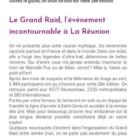
Suivez le guide, on vous dit tout sur cette 28e édition.
Le Grand Raid, l’événement
incontournable à La Réunion
On ne présente plus cette course mythique. Sa renommée
rayonne partout en France et dans le monde. Dans son éclat,
elle a forgé des légendes d’ultra-trail, détentrices de belles
victoires. Qui d’entre vous n’a jamais entendu murmurer le
nom de Marcelle Puy ou de Kilian Jornet ? Mais si, faites un
petit effort !
Après des mois de suspens et la délivrance du tirage au sort,
6 884 participants ont pu s’inscrire pour cette 28e édition. On
retrouve parmi eux 4 077 Réunionnais, 2 525 métropolitains
et 282 internationaux.
Portés par votre ferveur, ils tenteront en solo ou en équipe de
franchir la ligne d’arrivée à Saint-Denis et accéder à la remise
des prix. Mais pour beaucoup, prouver leur endurance sur la
plus longue distance possible constituera déjà un sacré
exploit.
Quelques nouveautés s’invitent dans l’organisation du Grand
Raid cette année (non, on ne parle pas seulement du pass