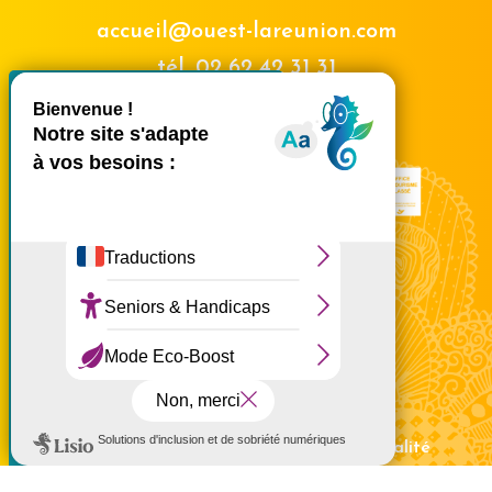
accueil@ouest-lareunion.com
tél.
02 62 42 31 31
X
Masquer le bande
Nous rencontrer
Ce site utilise des cookies et
vous donne le contrôle sur
ceux que vous souhaitez
activer
Tout accepter
Tout refuser
Personnaliser
Politique de confidentialité
Mentions légales
Politique de confidentialité
Politique d'utilisation des cookies