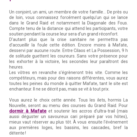
Un conjoint, un ami, un membre de votre famille… De près ou
de loin, vous connaissez forcément quelqu’un qui se lance
dans le Grand Raid et notamment la Diagonale des Fous.
Compte tenu de la distance qui attend les participants, votre
soutien pendant la course leur sera d’un grand réconfort.
D’autant plus que la crise sanitaire ne permettra pas
d’accueillir la foule cette édition. Encore moins à Mafate,
desservi par aucune route. Entre Cilaos et La Possession, 9 h
de solitude guettent les coureurs. Sans votre présence pour
les exhorter à la victoire, les secondes leur paraîtront des
heures.
Les vôtres en revanche s’égrèneront très vite. Comme les
compétiteurs, mais pour des raisons différentes, vous aurez
toutes les peines du monde à quitter Mafate, tant le site est
enchanteur. Il ne se décrit pas, mais se vit à tout prix.
Vous aurez le choix cette année. Tous les ilets, hormis La
Nouvelle, seront au menu des courses du Grand Raid. Pour
dormir à Mafate
et soutenir les accros d’ultra-trail (mais
aussi déguster un savoureux cari préparé par vos hôtes),
mieux vaut réserver au plus tôt. À vous ensuite l’événement
aux premières loges, les bassins, les cascades, bref la
détente !