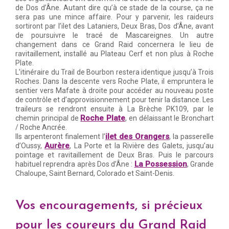
de Dos d’Âne. Autant dire qu’à ce stade de la course, ça ne
sera pas une mince affaire. Pour y parvenir, les raideurs
sortiront par l’ilet des Lataniers, Deux Bras, Dos d’Âne, avant
de poursuivre le tracé de Mascareignes. Un autre
changement dans ce Grand Raid concernera le lieu de
ravitaillement, installé au Plateau Cerf et non plus à Roche
Plate.
L’itinéraire du Trail de Bourbon restera identique jusqu’à Trois
Roches. Dans la descente vers Roche Plate, il empruntera le
sentier vers Mafate à droite pour accéder au nouveau poste
de contrôle et d’approvisionnement pour tenir la distance. Les
traileurs se rendront ensuite à La Brèche PK109, par le
Roche Plate
chemin principal de
, en délaissant le Bronchart
/ Roche Ancrée.
ilet des Orangers
Ils arpenteront finalement l’
, la passerelle
Aurère
d’Oussy,
, La Porte et la Rivière des Galets, jusqu’au
pointage et ravitaillement de Deux Bras. Puis le parcours
La Possession
habituel reprendra après Dos d’Âne :
, Grande
Chaloupe, Saint Bernard, Colorado et Saint-Denis.
Vos encouragements, si précieux
pour les coureurs du Grand Raid