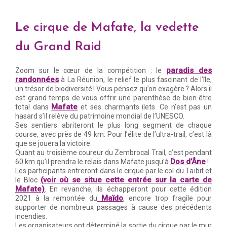
Le cirque de Mafate, la vedette
du Grand Raid
paradis des
Zoom sur le cœur de la compétition : le
randonnées
à La Réunion, le relief le plus fascinant de l’île,
un trésor de biodiversité ! Vous pensez qu’on exagère ? Alors il
est grand temps de vous offrir une parenthèse de bien être
Mafate
total dans
et ses charmants ilets. Ce n’est pas un
hasard s’il relève du patrimoine mondial de l’UNESCO.
Ses sentiers abriteront le plus long segment de chaque
course, avec près de 49 km. Pour l’élite de l’ultra-trail, c’est là
que se jouera la victoire.
Quant au troisième coureur du Zembrocal Trail, c’est pendant
Dos d’Âne
60 km qu’il prendra le relais dans Mafate jusqu’à
!
Les participants entreront dans le cirque par le col du Taïbit et
(voir où se situe cette entrée sur la carte de
le Bloc
Mafate)
. En revanche, ils échapperont pour cette édition
Maïdo
2021 à la remontée du
, encore trop fragile pour
supporter de nombreux passages à cause des précédents
incendies.
Les organisateurs ont déterminé la sortie du cirque par le mur