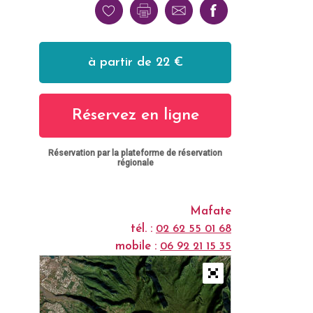
à partir de 22 €
Réservez en ligne
Réservation par la plateforme de réservation
régionale
Mafate
tél. :
02 62 55 01 68
mobile :
06 92 21 15 35