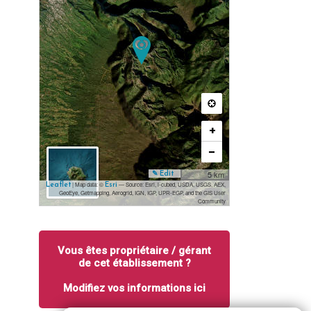
+
−
5 km
✎ Edit
| Map data: ©
— Source: Esri, i-cubed, USDA, USGS, AEX,
Leaflet
Esri
GeoEye, Getmapping, Aerogrid, IGN, IGP, UPR-EGP, and the GIS User
Community
Vous êtes propriétaire / gérant
de cet établissement ?
Modifiez vos informations ici