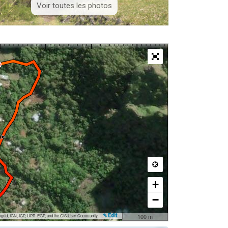
Voir toutes les photos
+
−
100 m
ogrid, IGN, IGP, UPR-EGP, and the GIS User Community
✎ Edit