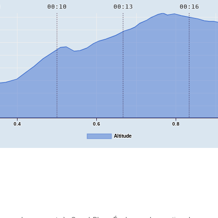
6
00:10
00:13
00:16
0.4
0.6
0.8
Altitude