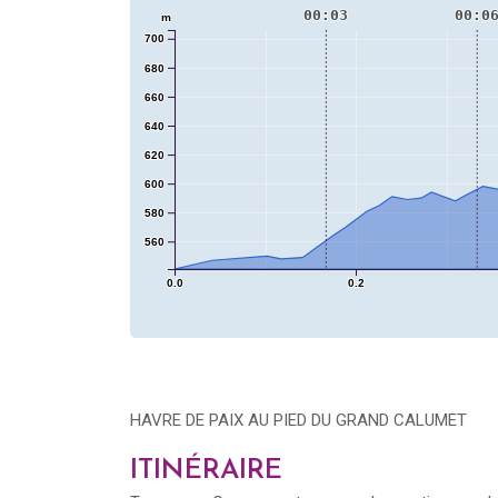
00:03
00:0
m
700
680
660
640
620
600
580
560
0.0
0.2
HAVRE DE PAIX AU PIED DU GRAND CALUMET
ITINÉRAIRE