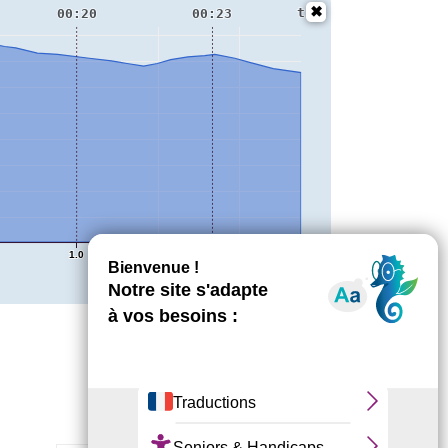
t
00:20
00:23
1.0
1.2
km