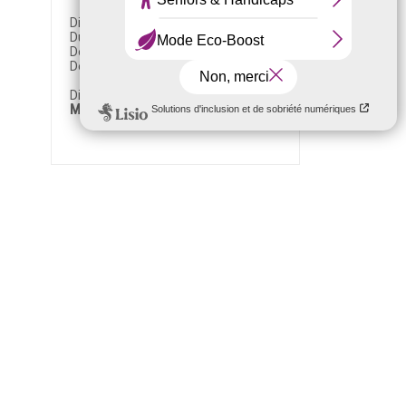
Distance :
1,4 km
Durée :
0h 30mn
Dénivelé négatif :
- 0 m
Dénivelé positif :
+ 215 m
Difficulté :
Marcheur régulier (niv. 1)