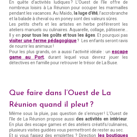
En quête d’activités ludiques ? L’Ouest de l’île offre de
nombreux loisirs à La Réunion pour occuper les marmailles
pendant les vacances. Au Maïdo,
la luge d’été
, l’accrobranche
et la balade à cheval ou en poney sont des valeurs sûres.
Les petits chefs et les artistes en herbe préféreront les
ateliers manuels ou culinaires. Aquarelle, collage, pâtisserie…
Il y en
pour tous les goûts et tous les âges
. Et pourquoi pas
visiter une ferme pédagogique
? Les enfants seront ravis
de nourrir les animaux !
escape
Pour les plus grands, on a aussi l’activité idéale : un
game au Port
, durant lequel vous devrez jouer les
détectives en famille pour retrouver le trésor de La Buse.
Que faire dans l’Ouest de La
Réunion quand il pleut ?
Même sous la pluie, pas question de s’ennuyer ! L’Ouest de
l’île de La Réunion propose aussi
des activités en intérieur
.
En plus des escape games et des ateliers créatifs/culinaires,
plusieurs visites guidées vous permettront de rester au sec.
les boutiques
Et si vous faisiez des emplettes ? Direction