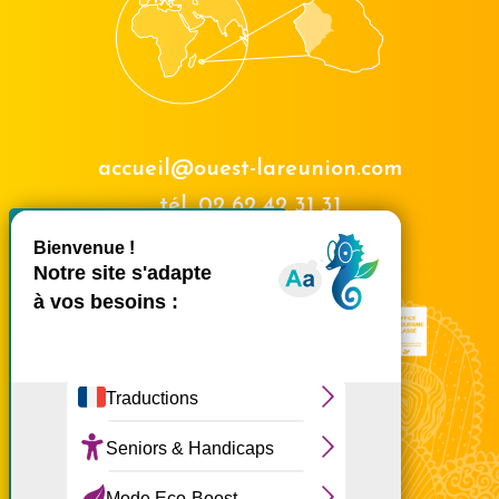
accueil@ouest-lareunion.com
tél.
02 62 42 31 31
X
Masquer le bande
Nous rencontrer
Ce site utilise des cookies et
vous donne le contrôle sur
ceux que vous souhaitez
activer
Tout accepter
Tout refuser