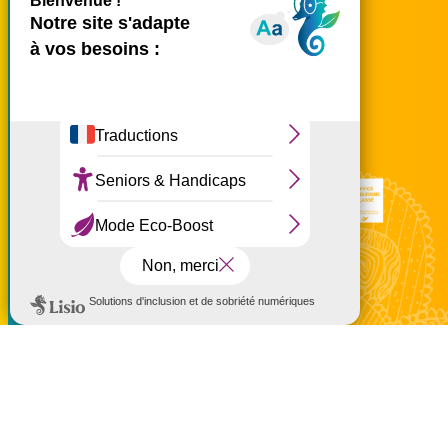
accueil@ouest-lareunion.com
Ce site utilise des cookies et
vous donne le contrôle sur
tél.
02 62 42 31 31
ceux que vous souhaitez
activer
Nous rencontrer
Tout accepter
Tout refuser
Personnaliser
Politique de confidentialité
Mentions légales
Politique de confidentialité