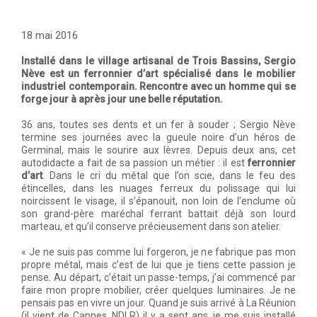
18 mai 2016
Installé dans le village artisanal de Trois Bassins, Sergio
Nève est un ferronnier d’art spécialisé dans le mobilier
industriel contemporain. Rencontre avec un homme qui se
forge jour à après jour une belle réputation.
36 ans, toutes ses dents et un fer à souder ; Sergio Nève
termine ses journées avec la gueule noire d’un héros de
Germinal, mais le sourire aux lèvres. Depuis deux ans, cet
autodidacte a fait de sa passion un métier : il est
ferronnier
d’art
. Dans le cri du métal que l’on scie, dans le feu des
étincelles, dans les nuages ferreux du polissage qui lui
noircissent le visage, il s’épanouit, non loin de l’enclume où
son grand-père maréchal ferrant battait déjà son lourd
marteau, et qu’il conserve précieusement dans son atelier.
« Je ne suis pas comme lui forgeron, je ne fabrique pas mon
propre métal, mais c’est de lui que je tiens cette passion je
pense. Au départ, c’était un passe-temps, j’ai commencé par
faire mon propre mobilier, créer quelques luminaires. Je ne
pensais pas en vivre un jour. Quand je suis arrivé à La Réunion
(il vient de Cannes, NDLR) il y a sept ans, je me suis installé