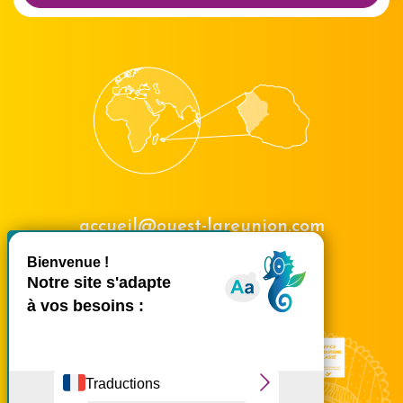
accueil@ouest-lareunion.com
X
Masquer le bande
tél.
02 62 42 31 31
Nous rencontrer
Ce site utilise des cookies et
vous donne le contrôle sur
ceux que vous souhaitez
activer