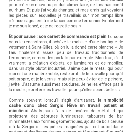
pour créer un nouveau produit alimentaire, de l’ananas confit
au rhum. Et puis j’ai voulu changer, et mes amis qui voyaient
les pièces sur lesquelles je travaillais sur mon temps libre
m’encourageaient à me lancer comme ferronnier. Finalement
je me suis lancé, et je ne regrette pas. »
Et pour cause : son carnet de commande est plein
. Lorsque
nous le rencontrons, il achève le mobilier d’une boutique de
vêtement à Saint-Gilles, où on lui a donné carte blanche. « Je
fais finalement assez peu de travaux traditionnels de
ferronnerie, comme les portails par exemple. Mon truc, c’est
vraiment la création d’objets, de luminaires et de mobilier,
dans un style plutôt industriel. J’aime que le métal, qui pour
moi est une matière noble, reste brut. Je le travaille pour qu’il
soit propre, et je le vernis, mais si je peux éviter de le peindre,
j’évite. J’assume aussi mes soudures. Je ne les efface pas à
la meule, je préfère les travailler pour qu’elles soient belles. »
Comme souvent lorsqu’il s’agit d’artisanat,
la simplicité
cache donc chez Sergio Nève un travail patient et
minutieux
. Abats-jours faits de lanières de métal et qui
projettent des zébrures lumineuses, tabourets de bar
minimalistes aux formes géométriques, ajouts de bois cérusé
« à la Sergio » : les pièces imaginées par cet autodidacte