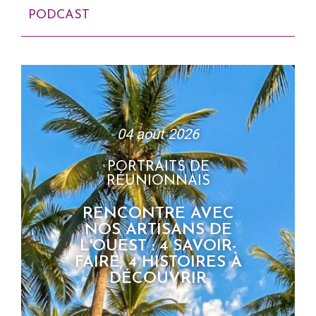
PODCAST
04 août 2026
PORTRAITS DE
RÉUNIONNAIS
RENCONTRE AVEC
NOS ARTISANS DE
L'OUEST : 4 SAVOIR-
FAIRE, 4 HISTOIRES À
DÉCOUVRIR