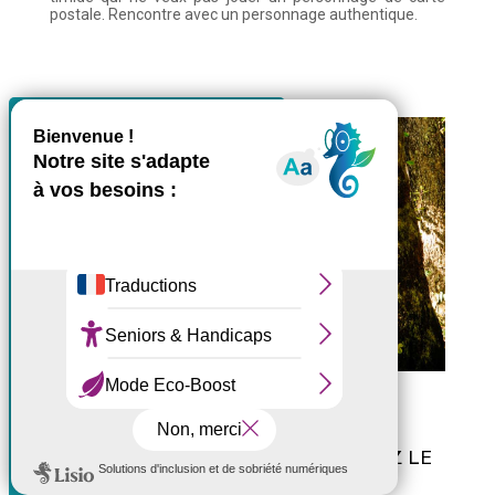
postale. Rencontre avec un personnage authentique.
Lire la suite
X
Masquer le bande
Ce site utilise des cookies et
vous donne le contrôle sur
ceux que vous souhaitez
activer
Tout accepter
Tout refuser
Portraits de Réunionnais
Personnaliser
03 mai 2019
Politique de confidentialité
ALEXIS VINCENT D'AYAPANA : SUIVEZ LE
GUIDE