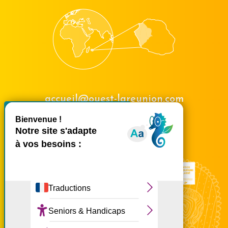
accueil@ouest-lareunion.com
X
Masquer le bande
tél.
02 62 42 31 31
Nous rencontrer
Ce site utilise des cookies et
vous donne le contrôle sur
ceux que vous souhaitez
activer
Tout accepter
Tout refuser