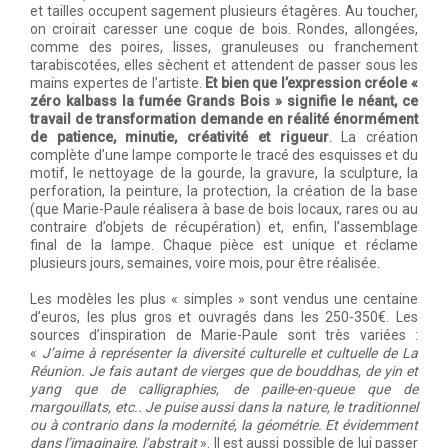
et tailles occupent sagement plusieurs étagères. Au toucher,
on croirait caresser une coque de bois. Rondes, allongées,
comme des poires, lisses, granuleuses ou franchement
tarabiscotées, elles sèchent et attendent de passer sous les
mains expertes de l’artiste.
Et bien que l’expression créole «
zéro kalbass la fumée Grands Bois » signifie le néant, ce
travail de transformation demande en réalité énormément
de patience, minutie, créativité et rigueur
. La création
complète d’une lampe comporte le tracé des esquisses et du
motif, le nettoyage de la gourde, la gravure, la sculpture, la
perforation, la peinture, la protection, la création de la base
(que Marie-Paule réalisera à base de bois locaux, rares ou au
contraire d’objets de récupération) et, enfin, l’assemblage
final de la lampe. Chaque pièce est unique et réclame
plusieurs jours, semaines, voire mois, pour être réalisée.
Les modèles les plus « simples » sont vendus une centaine
d’euros, les plus gros et ouvragés dans les 250-350€. Les
sources d’inspiration de Marie-Paule sont très variées :
«
J’aime à représenter la diversité culturelle et cultuelle de La
Réunion. Je fais autant de vierges que de bouddhas, de yin et
yang que de calligraphies, de paille-en-queue que de
margouillats, etc.. Je puise aussi dans la nature, le traditionnel
ou à contrario dans la modernité, la géométrie. Et évidemment
dans l’imaginaire, l’abstrait
». Il est aussi possible de lui passer