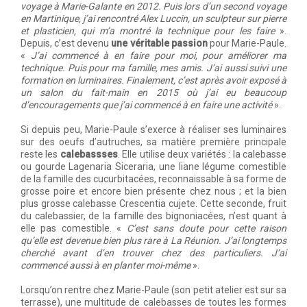
voyage à Marie-Galante en 2012. Puis lors d’un second voyage
en Martinique, j’ai rencontré Alex Luccin, un sculpteur sur pierre
et plasticien, qui m’a montré la technique pour les faire
».
Depuis, c’est devenu
une véritable passion
pour Marie-Paule.
«
J’ai commencé à en faire pour moi, pour améliorer ma
technique. Puis pour ma famille, mes amis. J’ai aussi suivi une
formation en luminaires. Finalement, c’est après avoir exposé à
un salon du fait-main en 2015 où j’ai eu beaucoup
d’encouragements que j’ai commencé à en faire une activité
».
Si depuis peu, Marie-Paule s’exerce à réaliser ses luminaires
sur des oeufs d’autruches, sa matière première principale
reste les
calebassses
. Elle utilise deux variétés : la calebasse
ou gourde Lagenaria Siceraria, une liane légume comestible
de la famille des cucurbitacées, reconnaissable à sa forme de
grosse poire et encore bien présente chez nous ; et la bien
plus grosse calebasse Crescentia cujete. Cette seconde, fruit
du calebassier, de la famille des bignoniacées, n’est quant à
elle pas comestible. «
C’est sans doute pour cette raison
qu’elle est devenue bien plus rare à La Réunion. J’ai longtemps
cherché avant d’en trouver chez des particuliers. J’ai
commencé aussi à en planter moi-même
».
Lorsqu’on rentre chez Marie-Paule (son petit atelier est sur sa
terrasse), une multitude de calebasses de toutes les formes