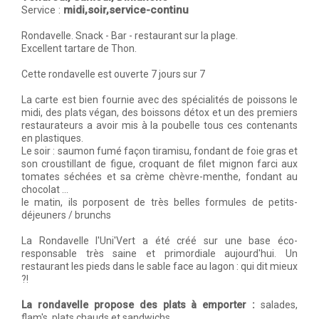
Service :
midi,soir,service-continu
Rondavelle. Snack - Bar - restaurant sur la plage.
Excellent tartare de Thon.
Cette rondavelle est ouverte 7 jours sur 7
La carte est bien fournie avec des spécialités de poissons le
midi, des plats végan, des boissons détox et un des premiers
restaurateurs a avoir mis à la poubelle tous ces contenants
en plastiques.
Le soir : saumon fumé façon tiramisu, fondant de foie gras et
son croustillant de figue, croquant de filet mignon farci aux
tomates séchées et sa crème chèvre-menthe, fondant au
chocolat ...
le matin, ils porposent de très belles formules de petits-
déjeuners / brunchs
La Rondavelle l'Uni'Vert a été créé sur une base éco-
responsable très saine et primordiale aujourd'hui. Un
restaurant les pieds dans le sable face au lagon : qui dit mieux
?!
La rondavelle propose des plats à emporter :
salades,
flam's, plats chauds et sandwichs