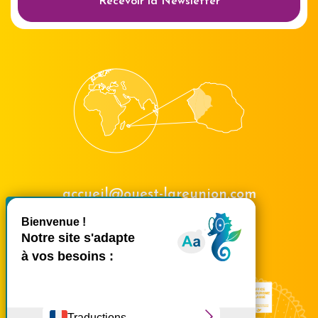
Recevoir la Newsletter
accueil@ouest-lareunion.com
X
Masquer le bande
tél.
02 62 42 31 31
Nous rencontrer
Ce site utilise des cookies et
vous donne le contrôle sur
ceux que vous souhaitez
activer