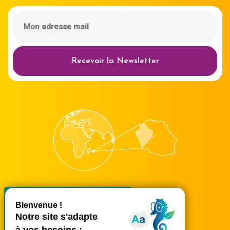
Recevoir la Newsletter
X
Masquer le bande
accueil@ouest-lareunion.com
tél.
02 62 42 31 31