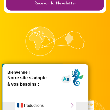
Recevoir la Newsletter
X
Masquer le bande
accueil@ouest-lareunion.com
tél.
02 62 42 31 31
Nous rencontrer
Ce site utilise des cookies et
vous donne le contrôle sur
ceux que vous souhaitez
activer