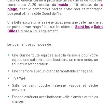
dans un endroit calme à proximité de sa ville et de tous ses
maïdo
la
commerces. À 20 minutes du
et 15 minutes de
plage
, c'est le compromis parfait entre mer et montagne
que peut offrir la côte Ouest de l'île.
Une belle excursion à la ravine tabac pour une belle marche et
Saint leu
Saint
un point de vue magnifique sur les côtes de
à
Gilles
s'ouvre à vous également.
Le logement se compose de :
Une cuisine toute équipée avec la vaisselle pour votre
séjour, une cafetière, une bouilloire, un micro-onde, un
four et un réfrigérateur.
Une chambre avec un grand lit rabattable en façade.
TV+ Wi-Fi.
Salle de bain, douche italienne, vasque et sèche
cheveux.
Espace extérieur avec barbecue voile d'ombre et tables
chaises.