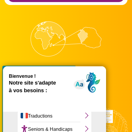
X
Masquer le bande
accueil@ouest-lareunion.com
tél.
02 62 42 31 31
Nous rencontrer
Ce site utilise des cookies et
vous donne le contrôle sur
ceux que vous souhaitez
activer
Tout accepter