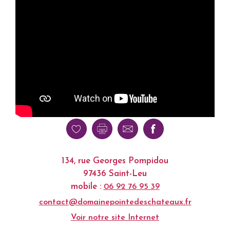
134, rue Georges Pompidou
97436 Saint-Leu
mobile :
06 92 76 95 39
contact@domainepointedeschateaux.fr
Voir notre site Internet