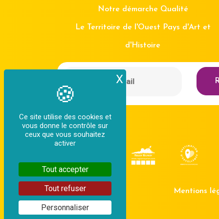
Notre démarche Qualité
Le Territoire de l'Ouest Pays d'Art et
d'Histoire
X
Masquer le bande
R
Ce site utilise des cookies et
vous donne le contrôle sur
ceux que vous souhaitez
activer
Tout accepter
Tout refuser
Mentions lé
Personnaliser