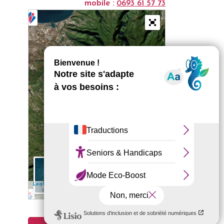
mobile :
0693 61 57 73
+
−
5 km
✎ Edit
| Map data: ©
— Source: Esri, i-cubed, USDA, USGS, AEX,
Leaflet
Esri
GeoEye, Getmapping, Aerogrid, IGN, IGP, UPR-EGP, and the GIS User
Community