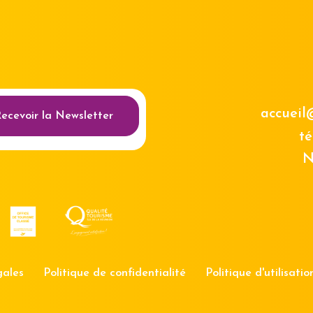
au des cookies
accueil
ecevoir la Newsletter
té
N
gales
Politique de confidentialité
Politique d'utilisati