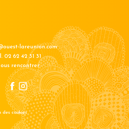
@ouest-lareunion.com
l.
02 62 42 31 31
ous rencontrer
on des cookies