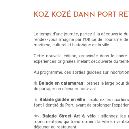
KOZ KOZÉ DANN PORT REV
Le temps d'une journée, partez à la découverte d
rendez-vous imaginé par l'Office de Tourisme de 
maritime, culturel et historique de la ville.
Cette nouvelle édition, organisée dans le cadr
expériences originales mêlant découverte du territ
Au programme, des sorties guidées sur inscription
⛵
Balade en catamaran
: prenez le large pour dé
de partager un déjeuner convivial.
🚶
Balade guidée en ville
: explorez les quartier
font l'identité du Port, avant de prolonger l'expéri
🚲
Balade Street Art à vélo
: sillonnez les
monumentales qui transforment la ville en véritable
déjeuner au restaurant.