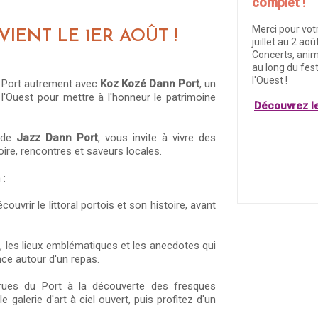
complet !
Merci pour vot
IENT LE 1ER AOÛT !
juillet au 2 ao
Concerts, anim
au long du fest
l'Ouest !
u Port autrement avec
Koz Kozé Dann Port
, un
l'Ouest pour mettre à l'honneur le patrimoine
Découvrez l
e de
Jazz Dann Port
, vous invite à vivre des
oire, rencontres et saveurs locales.
 :
couvrir le littoral portois et son histoire, avant
s, les lieux emblématiques et les anecdotes qui
ence autour d'un repas.
 rues du Port à la découverte des fresques
 galerie d'art à ciel ouvert, puis profitez d'un