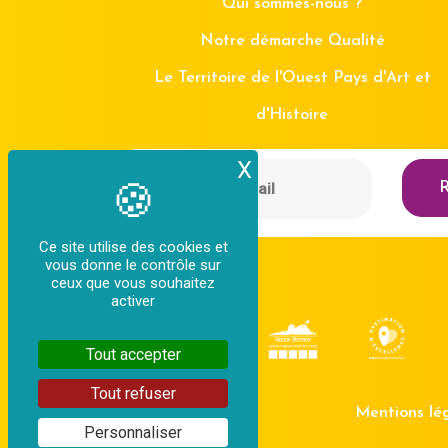
Qui sommes-nous ?
Notre démarche Qualité
Le Territoire de l'Ouest Pays d'Art et
d'Histoire
X
Masquer le bande
R
Ce site utilise des cookies et
vous donne le contrôle sur
ceux que vous souhaitez
activer
Tout accepter
Tout refuser
Mentions lé
Personnaliser