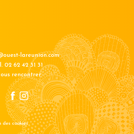
@ouest-lareunion.com
l.
02 62 42 31 31
ous rencontrer
on des cookies