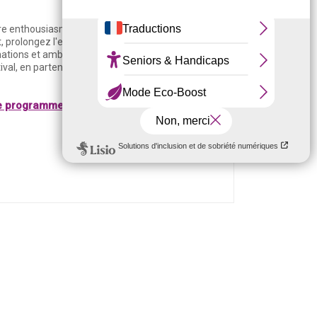
re enthousiasme ! Si vous êtes au Port du 30
ût, prolongez l'expérience avec
Jazz Dann Port
.
ations et ambiance festive vous attendent tout
ival, en partenariat avec l'Office de tourisme de
e programme de Jazz Dann Port