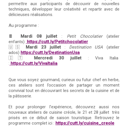
permettre aux participants de découvrir de nouvelles
techniques, développer leur créativité et repartir avec de
délicieuses réalisations.
Au programme :
🍫
Mardi 08 juillet
:
Petit Chocolatier
(atelier
enfants)
https://cutt.ly/Petitchocolatier
🇺🇸
Mardi 23 juillet
:
Destination USA
(atelier
ados)
https://cutt.ly/DestinationUsa
🇮🇹
Mercredi 30 juillet
: Viva Italia
:
https://cutt.ly/VivaItalia
Que vous soyez gourmand, curieux ou futur chef en herbe,
ces ateliers sont l’occasion de partager un moment
convivial tout en découvrant les secrets de la cuisine et de
la pâtisserie.
Et pour prolonger l’expérience, découvrez aussi nos
nouveaux ateliers de cuisine créole, le 21 et 28 juillet très
prisés en ce début de saison touristique. Retrouvez le
programme complet ici :
https://cutt.ly/cuisine_creole