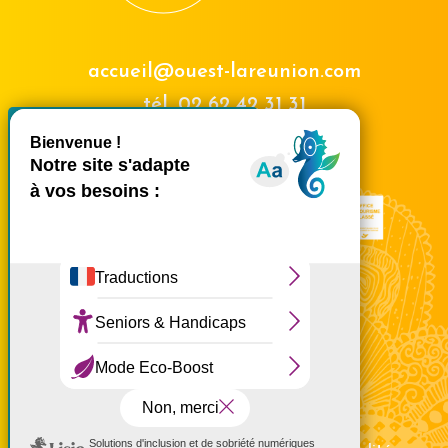
accueil@ouest-lareunion.com
tél.
02 62 42 31 31
X
Masquer le bande
Nous rencontrer
Ce site utilise des cookies et
vous donne le contrôle sur
ceux que vous souhaitez
activer
Tout accepter
Tout refuser
Personnaliser
Politique de confidentialité