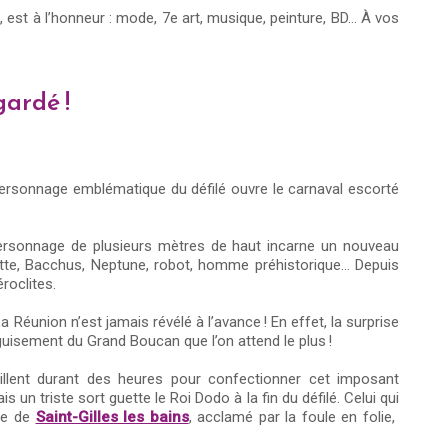
, est à l’honneur : mode, 7e art, musique, peinture, BD… À vos
gardé !
ersonnage emblématique du défilé ouvre le carnaval escorté
ersonnage de plusieurs mètres de haut incarne un nouveau
tte, Bacchus, Neptune, robot, homme préhistorique… Depuis
éroclites.
 Réunion n’est jamais révélé à l’avance ! En effet, la surprise
éguisement du Grand Boucan que l’on attend le plus !
llent durant des heures pour confectionner cet imposant
 un triste sort guette le Roi Dodo à la fin du défilé. Celui qui
ale de
Saint-Gilles les bains
, acclamé par la foule en folie,