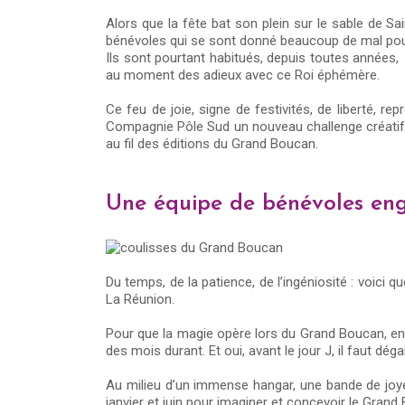
Alors que la fête bat son plein sur le sable de S
bénévoles qui se sont donné beaucoup de mal po
Ils sont pourtant habitués, depuis toutes années, m
au moment des adieux avec ce Roi éphémère.
Ce feu de joie, signe de festivités, de liberté, re
Compagnie Pôle Sud un nouveau challenge créatif p
au fil des éditions du Grand Boucan.
Une équipe de bénévoles e
Du temps, de la patience, de l’ingéniosité : voici q
La Réunion.
Pour que la magie opère lors du Grand Boucan, en
des mois durant. Et oui, avant le jour J, il faut dégai
Au milieu d’un immense hangar, une bande de joye
janvier et juin pour imaginer et concevoir le Gran