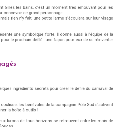
aint Gilles les bains, c’est un moment très émouvant pour les
ur concevoir ce grand personnage.
ais rien n’y fait, une petite larme s’écoulera sur leur visage
présente une symbolique forte. Il donne aussi à l’équipe de la
our le prochain défilé : une façon pour eux de se réinventer
ngagés
uelques ingrédients secrets pour créer le défilé du carnaval de
 coulisse, les bénévoles de la compagnie Pôle Sud s’activent
ner la boîte à outils !
ux lurons de tous horizons se retrouvent entre les mois de
d Boucan.