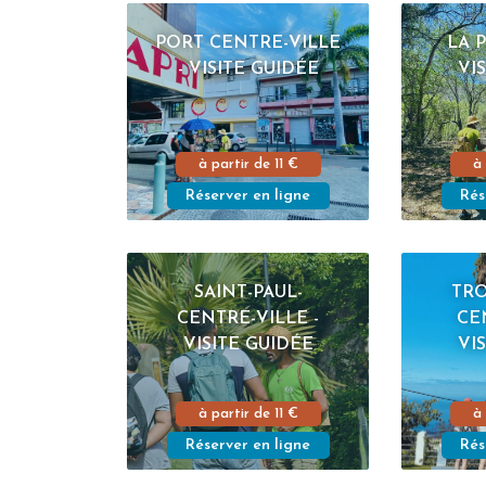
PORT CENTRE-VILLE
LA 
- VISITE GUIDÉE
VI
à partir de
11 €
à
Réserver en ligne
Rés
SAINT-PAUL-
TRO
CENTRE-VILLE -
CE
VISITE GUIDÉE
VI
à partir de
11 €
à
Réserver en ligne
Rés