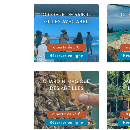
O COEUR DE SAINT-
O 
GILLES AVEC ABEL
à partir de
5 €
à 
Réserver en ligne
Rés
O JARDIN MAGIQUE
DA
DES ABEILLES
à partir de
23 €
à 
Réserver en ligne
Rés