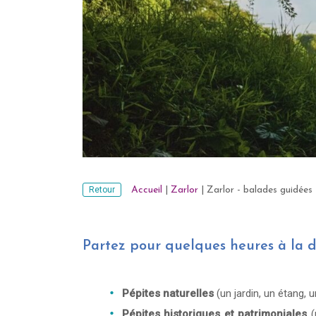
Retour
Accueil
|
Zarlor
|
Zarlor - balades guidées
Partez pour quelques heures à la d
Pépites naturelles
(un jardin, un étang, un
Pépites historiques et patrimoniales
(