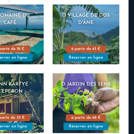
DOMAINE DU
O VILLAGE DE DOS
CAFÉ
D'ÂNE
partir de
18 €
à partir de
45 €
erver en ligne
Réserver en ligne
NN KARTYÉ
O JARDIN DES SENS
L'EPERON
partir de
35 €
à partir de
46 €
erver en ligne
Réserver en ligne