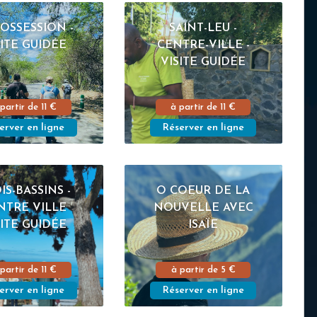
POSSESSION -
SAINT-LEU -
SITE GUIDÉE
CENTRE-VILLE -
VISITE GUIDÉE
 partir de
11 €
à partir de
11 €
erver en ligne
Réserver en ligne
IS-BASSINS -
O COEUR DE LA
NTRE VILLE
NOUVELLE AVEC
SITE GUIDÉE
ISAÏE
 partir de
11 €
à partir de
5 €
erver en ligne
Réserver en ligne