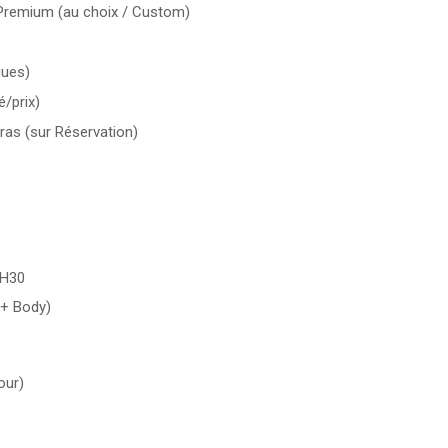
/ Premium (au choix / Custom)
gues)
é/prix)
ras (sur Réservation)
3H30
 + Body)
our)