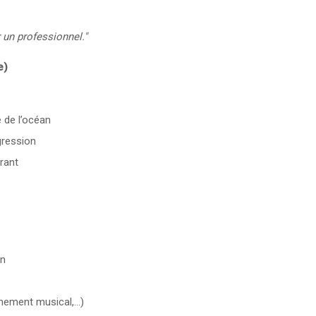
un professionnel."
e)
e de l’océan
gression
rant
on
ement musical,...)