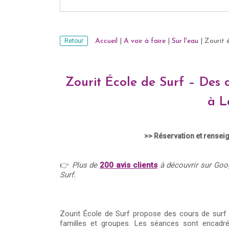
Retour
Accueil
|
A voir à faire
|
Sur l'eau
|
Zourit 
Zourit École de Surf – Des c
à L
>> Réservation et rensei
👉
Plus de
200 avis clients
à découvrir sur Goog
Surf.
Zourit École de Surf propose des cours de surf 
familles et groupes. Les séances sont encadr