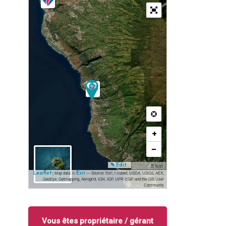
+
−
5 km
✎ Edit
| Map data: ©
— Source: Esri, i-cubed, USDA, USGS, AEX,
Leaflet
Esri
GeoEye, Getmapping, Aerogrid, IGN, IGP, UPR-EGP, and the GIS User
Community
Vous êtes propriétaire / gérant