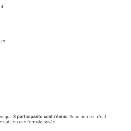
nt
urs
dès que
3 participants sont réunis
. Si ce nombre n'est
e date ou une formule privée.