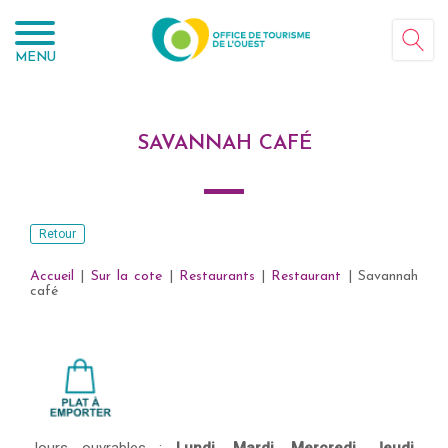
Panneau de gestion des cookies
MENU
SAVANNAH CAFÉ
Retour
Accueil
|
Sur la cote
|
Restaurants
|
Restaurant
|
Savannah
café
Jours ouvrables :
Lundi,
Mardi,
Mercredi,
Jeudi,