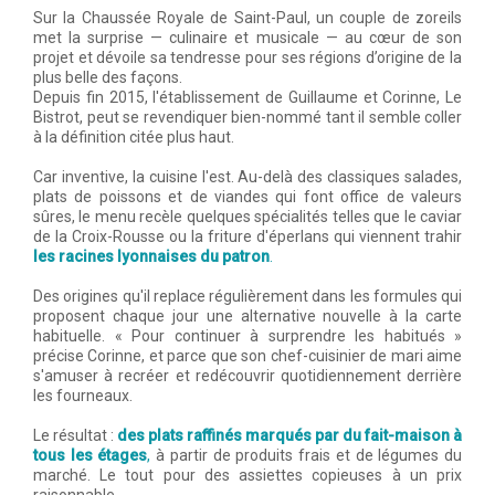
Sur la Chaussée Royale de Saint-Paul, un couple de zoreils
met la surprise — culinaire et musicale — au cœur de son
projet et dévoile sa tendresse pour ses régions d’origine de la
plus belle des façons.
Depuis fin 2015, l'établissement de Guillaume et Corinne, Le
Bistrot, peut se revendiquer bien-nommé tant il semble coller
à la définition citée plus haut.
Car inventive, la cuisine l'est. Au-delà des classiques salades,
plats de poissons et de viandes qui font office de valeurs
sûres, le menu recèle quelques spécialités telles que le caviar
de la Croix-Rousse ou la friture d'éperlans qui viennent trahir
les racines lyonnaises du patron
.
Des origines qu'il replace régulièrement dans les formules qui
proposent chaque jour une alternative nouvelle à la carte
habituelle. « Pour continuer à surprendre les habitués »
précise Corinne, et parce que son chef-cuisinier de mari aime
s'amuser à recréer et redécouvrir quotidiennement derrière
les fourneaux.
Le résultat :
des plats raffinés marqués par du fait-maison à
tous les étages
,
à partir de produits frais et de légumes du
marché. Le tout pour des assiettes copieuses à un prix
raisonnable.