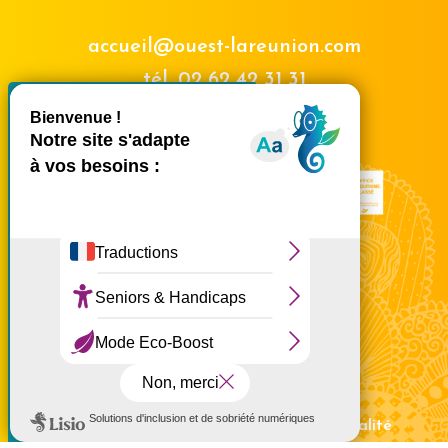
accueil@ouest-lareunion.com
tél.
02 62 42 31 31
X
Masquer le bande
Nous rencontrer
Ce site utilise des cookies et
vous donne le contrôle sur
ceux que vous souhaitez
activer
Tout accepter
Tout refuser
Personnaliser
Politique de confidentialité
Mentions légales
Politique de confidentialité