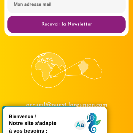
Recevoir la Newsletter
accueil@ouest-lareunion.com
X
Masquer le bande
tél.
02 62 42 31 31
Nous rencontrer