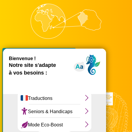
X
Masquer le bande
accueil@ouest-lareunion.com
tél.
02 62 42 31 31
Nous rencontrer
Ce site utilise des cookies et
vous donne le contrôle sur
ceux que vous souhaitez
activer
Tout accepter
Tout refuser
Personnaliser