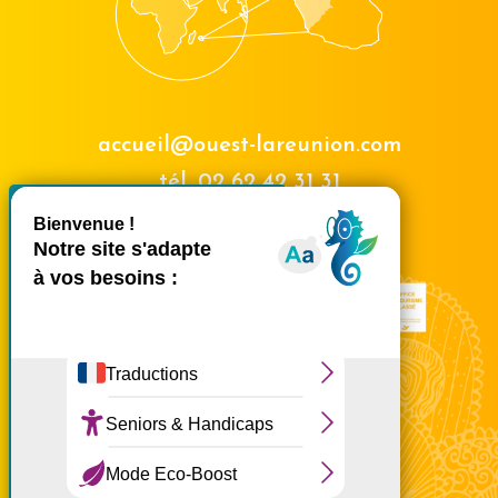
accueil@ouest-lareunion.com
tél.
02 62 42 31 31
X
Masquer le bande
Nous rencontrer
Ce site utilise des cookies et
vous donne le contrôle sur
ceux que vous souhaitez
activer
Tout accepter
Tout refuser