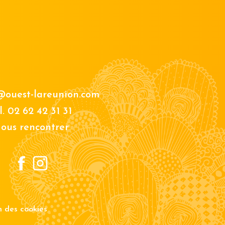
@ouest-lareunion.com
l.
02 62 42 31 31
ous rencontrer
on des cookies