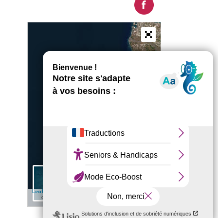
+
−
5 km
✎ Edit
| Map data: ©
— Source: Esri, i-cubed, USDA, USGS, AEX,
Leaflet
Esri
GeoEye, Getmapping, Aerogrid, IGN, IGP, UPR-EGP, and the GIS User
Community