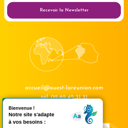
Recevoir la Newsletter
accueil@ouest-lareunion.com
tél.
02 62 42 31 31
X
Masquer le bande
Nous rencontrer
Ce site utilise des cookies et