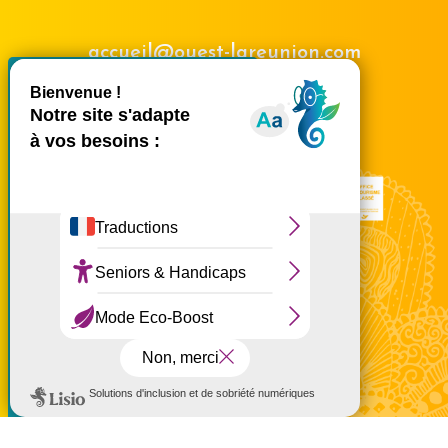
accueil@ouest-lareunion.com
X
Masquer le bande
tél.
02 62 42 31 31
Nous rencontrer
Ce site utilise des cookies et
vous donne le contrôle sur
ceux que vous souhaitez
activer
Tout accepter
Tout refuser
Personnaliser
à partir de 80 €
Politique de confidentialité
Mentions légales
Politique de confidentialité